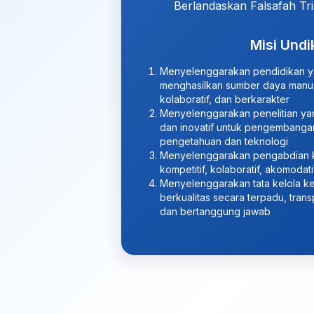
Berlandaskan Falsafah Tri
Misi Undi
Menyelenggarakan pendidikan y
menghasilkan sumber daya manusi
kolaboratif, dan berkarakter
Menyelenggarakan penelitian yang
dan inovatif untuk pengembanga
pengetahuan dan teknologi
Menyelenggarakan pengabdian 
kompetitif, kolaboratif, akomodati
Menyelenggarakan tata kelola 
berkualitas secara terpadu, trans
dan bertanggung jawab