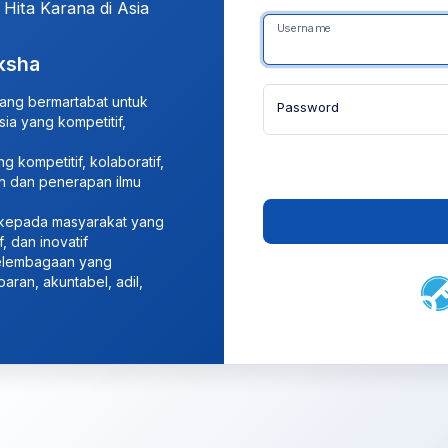
 Hita Karana di Asia
Username
ksha
ang bermartabat untuk
Password
a yang kompetitif,
 kompetitif, kolaboratif,
n dan penerapan ilmu
kepada masyarakat yang
f, dan inovatif
kelembagaan yang
paran, akuntabel, adil,